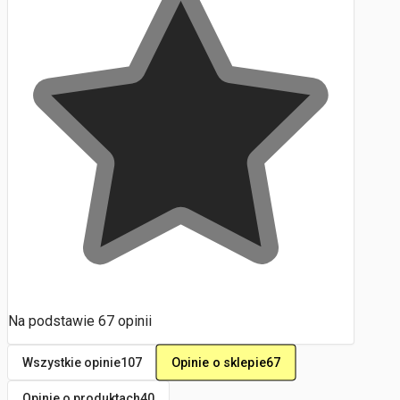
Na podstawie
67
opinii
Opinie o sklepie
67
Wszystkie opinie
107
Opinie o produktach
40