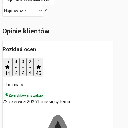
Opinie klientów
Rozkład ocen
5
4
3
2
1
2
2
4
14
45
Gladiana V.
Zweryfikowany zakup
22 czerwca 2026
1 miesięcy temu