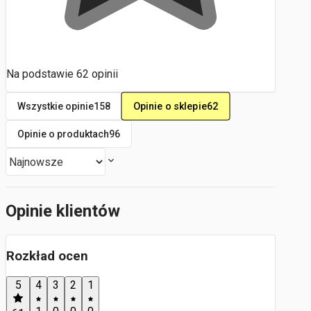
Na podstawie
62
opinii
Opinie o sklepie
62
Wszystkie opinie
158
Opinie o produktach
96
Opinie klientów
Rozkład ocen
5
4
3
2
1