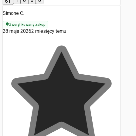
1
0
0
0
61
Simone C.
Zweryfikowany zakup
28 maja 2026
2 miesięcy temu