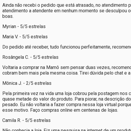
Ainda não recebi o pedido que está atrasado, no atendimento 
atendimento a atendente em nenhum momento se desculpou ou ve
boas.
Myrian - 5/5 estrelas
Maria V. - 5/5 estrelas
Do pedido até receber, tudo funcionou perfeitamente, recome
Rosângela C. - 5/5 estrelas
Voltaria a comprar na Mamô sem pensar duas vezes, recomendo
cobram bem mais pela mesma coisa. Tirei dúvida pelo chat e a 
Mônica J. - 2/5 estrelas
Pela primeira vez na vida uma loja cobrou pela postagem nos cor
quase metade do valor do produto. Para piorar, na descrição d
pesado. Eu não voltaria a fazer compra nessa loja virtual porqu
esse motivo. Faço compras online em centenas de lojas.
Camila R. - 5/5 estrelas
Não conhecia a loja. Fiz uma pesquisa na internet de um produto