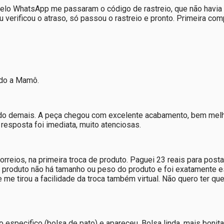
pelo WhatsApp me passaram o código de rastreio, que não havia 
rificou o atraso, só passou o rastreio e pronto. Primeira comp
ndo a Mamô.
 demais. A peça chegou com excelente acabamento, bem melhor 
resposta foi imediata, muito atenciosas.
reios, na primeira troca de produto. Paguei 23 reais para postar
o produto não há tamanho ou peso do produto e foi exatamente es
e me tirou a facilidade da troca também virtual. Não quero ter qu
 especifico (bolsa de pato) e apareceu. Bolsa linda, mais bonita