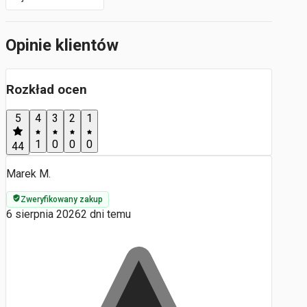
Opinie klientów
Rozkład ocen
5
4
3
2
1
1
0
0
0
44
Marek M.
Zweryfikowany zakup
6 sierpnia 2026
2 dni temu