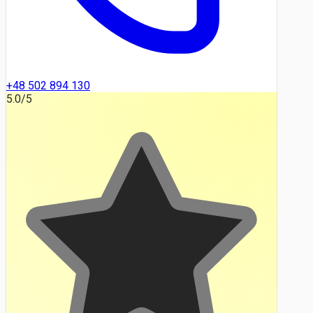
+48 502 894 130
5.0
/5