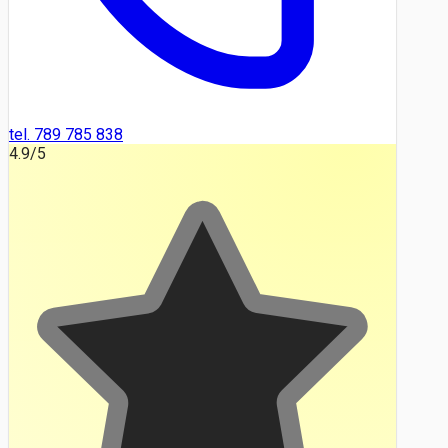
tel. 789 785 838
4.9
/5