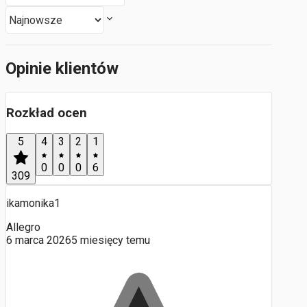
Opinie klientów
Rozkład ocen
5
4
3
2
1
0
0
0
6
309
ikamonika1
Allegro
6 marca 2026
5 miesięcy temu