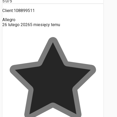
5.0/5
Client:108899511
Allegro
26 lutego 2026
5 miesięcy temu