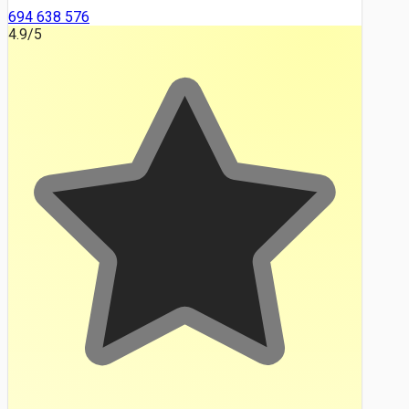
694 638 576
4.9
/5