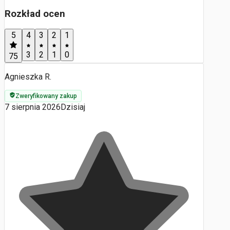
Rozkład ocen
5
4
3
2
1
3
2
1
0
75
Agnieszka R.
Zweryfikowany zakup
7 sierpnia 2026
Dzisiaj