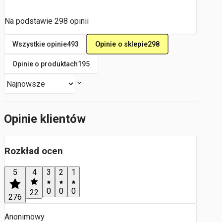
Na podstawie
298
opinii
Opinie o sklepie
298
Wszystkie opinie
493
Opinie o produktach
195
Opinie klientów
Rozkład ocen
5
4
3
2
1
0
0
0
22
276
Anonimowy