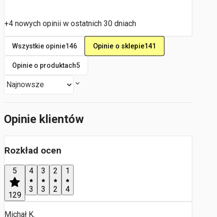
+4 nowych opinii w ostatnich 30 dniach
Opinie o sklepie
141
Wszystkie opinie
146
Opinie o produktach
5
Opinie klientów
Rozkład ocen
5
4
3
2
1
3
3
2
4
129
Michał K.