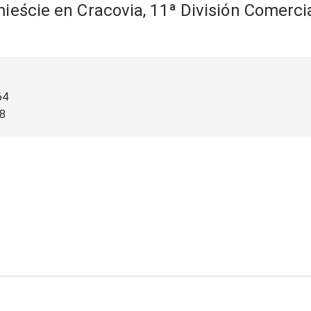
ieście en Cracovia, 11ª División Comerci
64
8