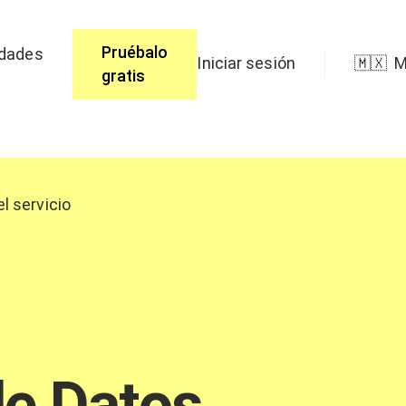
Pruébalo
idades
Iniciar sesión
🇲🇽
M
gratis
l servicio
e Datos