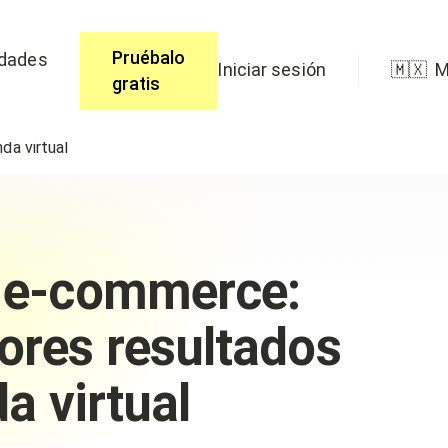
Pruébalo
idades
Iniciar sesión
🇲🇽
M
gratis
da virtual
a e-commerce:
ores resultados
da virtual