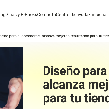
log
Guías y E-Books
Contacto
Centro de ayuda
Funcional
Sobre nosotros
seño para e-commerce: alcanza mejores resultados para tu tien
Diseño par
alcanza mej
para tu tien