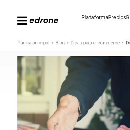
Plataforma
Precios
B
Página principal
Blog
Dicas para e-commerce
Di