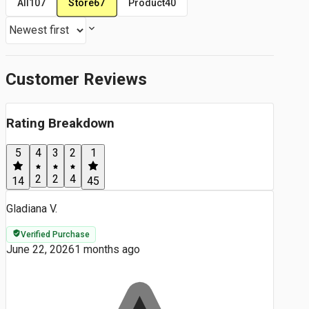
Store
67
All
107
Product
40
Customer Reviews
Rating Breakdown
5
4
3
2
1
2
2
4
14
45
Gladiana V.
Verified Purchase
June 22, 2026
1 months ago