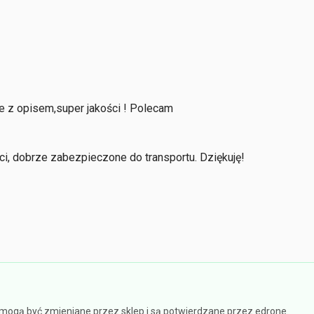
e z opisem,super jakości ! Polecam
ci, dobrze zabezpieczone do transportu. Dziękuję!
e mogą być zmieniane przez sklep i są potwierdzane przez edrone.