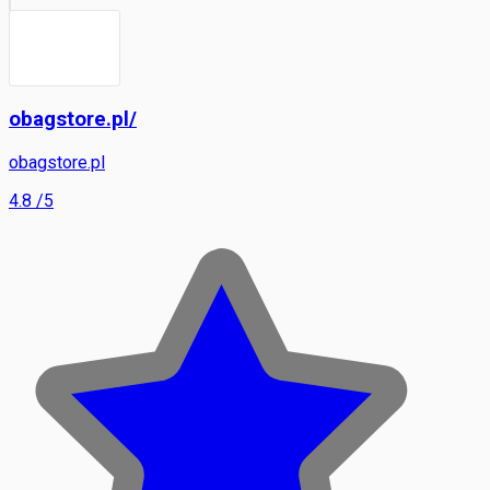
obagstore.pl/
obagstore.pl
4.8
/5