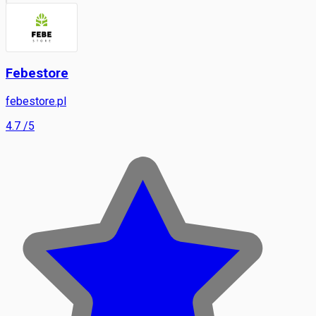
Febestore
febestore.pl
4.7
/5