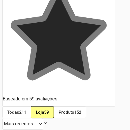
Baseado em
59
avaliações
Loja
59
Todas
211
Produto
152