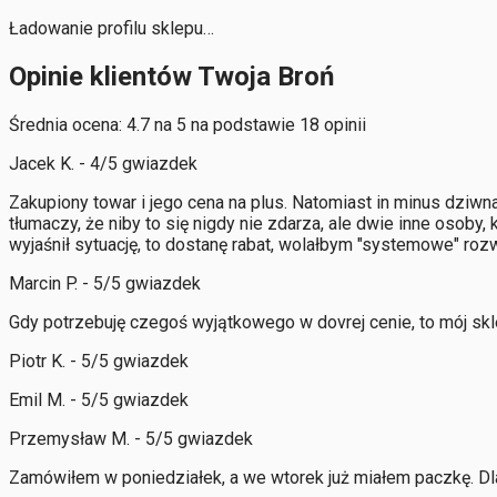
Ładowanie profilu sklepu…
Opinie klientów Twoja Broń
Średnia ocena: 4.7 na 5 na podstawie 18 opinii
Jacek K. - 4/5 gwiazdek
Zakupiony towar i jego cena na plus. Natomiast in minus dziwn
tłumaczy, że niby to się nigdy nie zdarza, ale dwie inne osoby
wyjaśnił sytuację, to dostanę rabat, wolałbym "systemowe" roz
Marcin P. - 5/5 gwiazdek
Gdy potrzebuję czegoś wyjątkowego w dovrej cenie, to mój s
Piotr K. - 5/5 gwiazdek
Emil M. - 5/5 gwiazdek
Przemysław M. - 5/5 gwiazdek
Zamówiłem w poniedziałek, a we wtorek już miałem paczkę. Dla