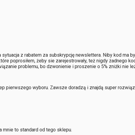
a sytuacja z rabatem za subskrypcję newslettera. Niby kod ma by
, które poprosiłem, żeby sie zarejestrowały, też nigdy żadnego k
wiązanie problemu, bo dzwonienie i proszenie o 5% zniżki nie le
klep pierwszego wyboru. Zawsze doradzą i znajdą super rozwią
 mnie to standard od tego sklepu.