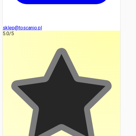
sklep@toscanio.pl
5.0
/5