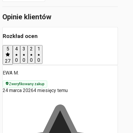
Opinie klientów
Rozkład ocen
5
4
3
2
1
0
0
0
0
27
EWA M.
Zweryfikowany zakup
24 marca 2026
4 miesięcy temu