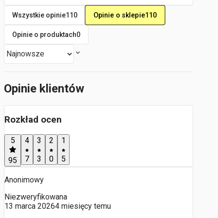
Opinie o sklepie
110
Wszystkie opinie
110
Opinie o produktach
0
Opinie klientów
Rozkład ocen
5
4
3
2
1
7
3
0
5
95
Anonimowy
Niezweryfikowana
13 marca 2026
4 miesięcy temu