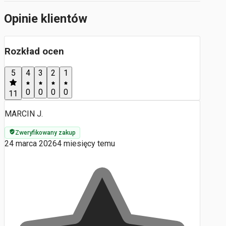
Opinie klientów
Rozkład ocen
5
4
3
2
1
0
0
0
0
11
MARCIN J.
Zweryfikowany zakup
24 marca 2026
4 miesięcy temu