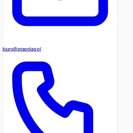
biuro@snapdiag.pl