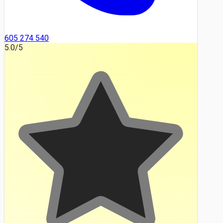
605 274 540
5.0
/5