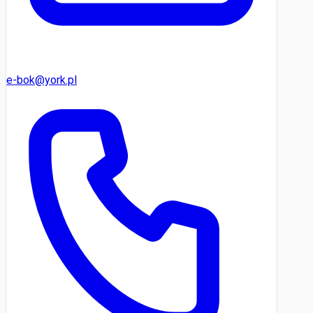
e-bok@york.pl