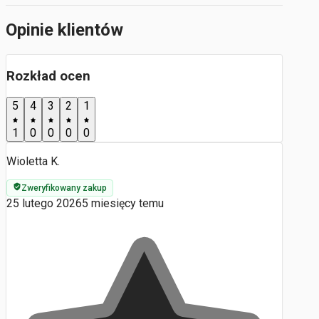
Opinie klientów
Rozkład ocen
5
4
3
2
1
1
0
0
0
0
Wioletta K.
Zweryfikowany zakup
25 lutego 2026
5 miesięcy temu