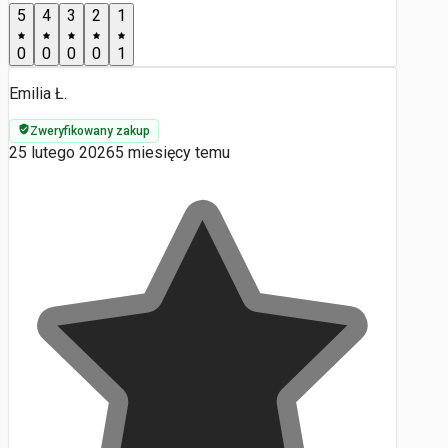
5
4
3
2
1
0
0
0
0
1
Emilia Ł.
Zweryfikowany zakup
25 lutego 2026
5 miesięcy temu