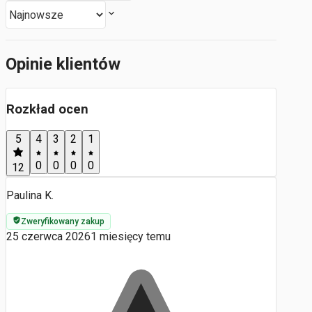
Opinie klientów
Rozkład ocen
5
4
3
2
1
0
0
0
0
12
Paulina K.
Zweryfikowany zakup
25 czerwca 2026
1 miesięcy temu