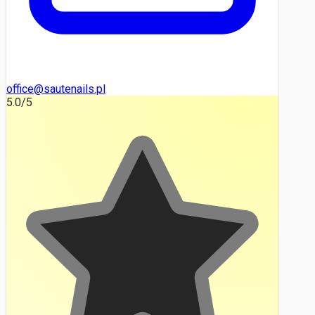
office@sautenails.pl
5.0
/5