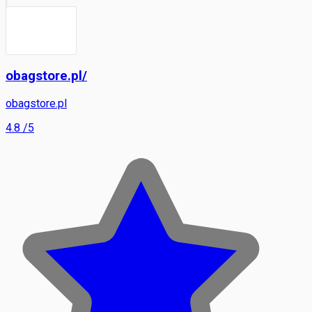
obagstore.pl/
obagstore.pl
4.8
/5