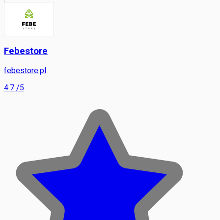
Febestore
febestore.pl
4.7
/5