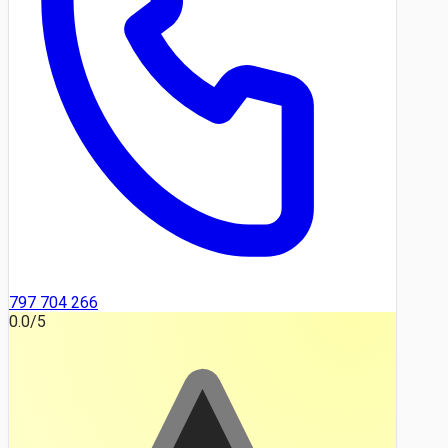
797 704 266
0.0
/5