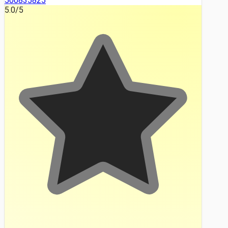
500835825
5.0
/5