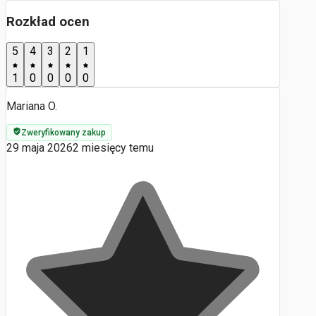
Rozkład ocen
5
4
3
2
1
1
0
0
0
0
Mariana O.
Zweryfikowany zakup
29 maja 2026
2 miesięcy temu