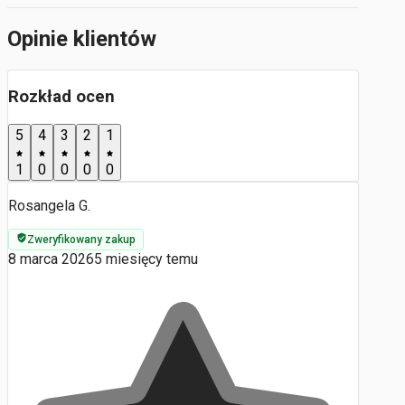
Opinie klientów
Rozkład ocen
5
4
3
2
1
1
0
0
0
0
Rosangela G.
Zweryfikowany zakup
8 marca 2026
5 miesięcy temu