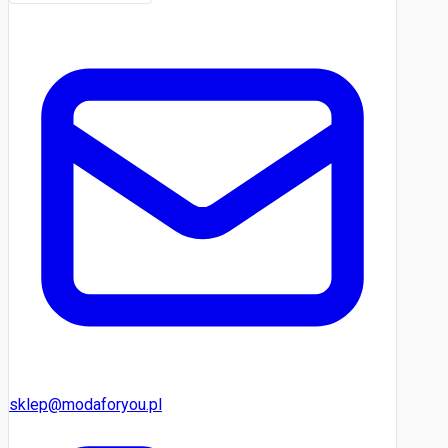
sklep@modaforyou.pl