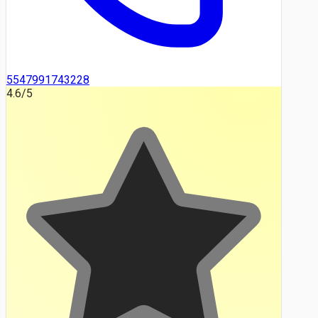
5547991743228
4.6
/5