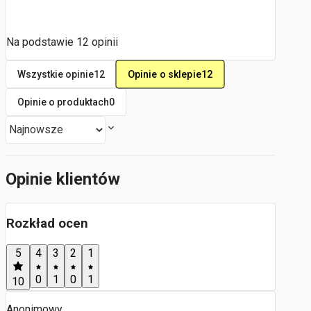
Na podstawie
12
opinii
Opinie o sklepie
12
Wszystkie opinie
12
Opinie o produktach
0
Opinie klientów
Rozkład ocen
5
4
3
2
1
0
1
0
1
10
Anonimowy