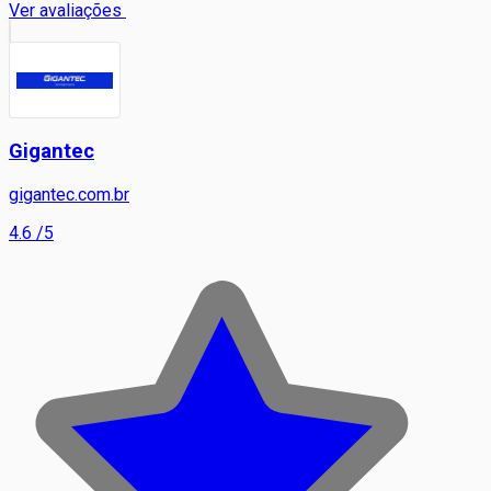
Ver avaliações
Gigantec
gigantec.com.br
4.6
/5