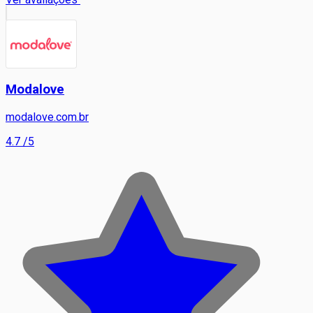
Modalove
modalove.com.br
4.7
/5