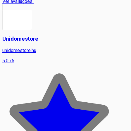
Ver avaliações
Unidomestore
unidomestore.hu
5.0
/5