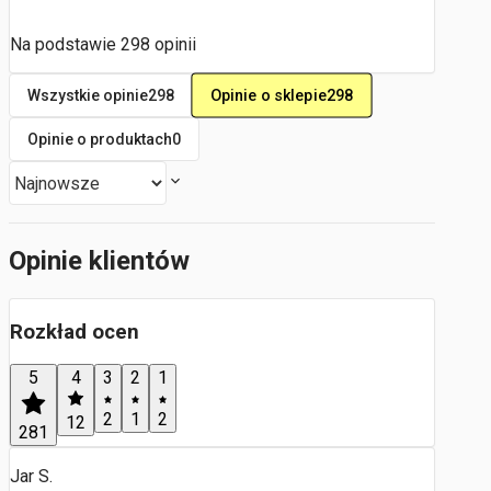
Na podstawie
298
opinii
Opinie o sklepie
298
Wszystkie opinie
298
Opinie o produktach
0
Opinie klientów
Rozkład ocen
5
4
3
2
1
2
1
2
12
281
Jar S.