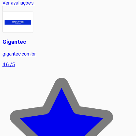
Ver avaliações
Gigantec
gigantec.com.br
4.6
/5