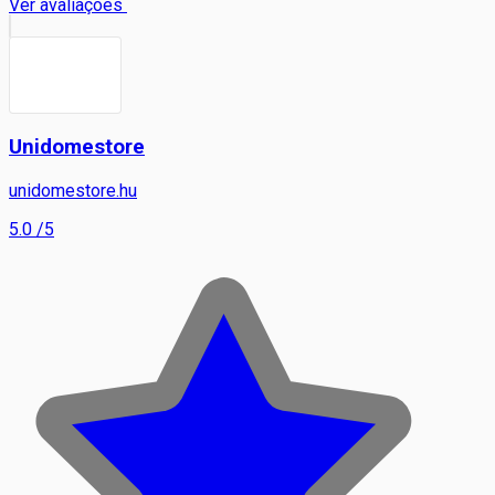
Ver avaliações
Unidomestore
unidomestore.hu
5.0
/5