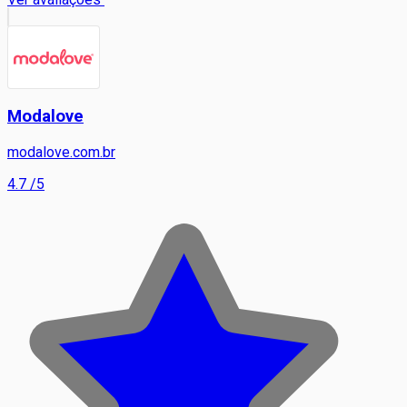
Modalove
modalove.com.br
4.7
/5