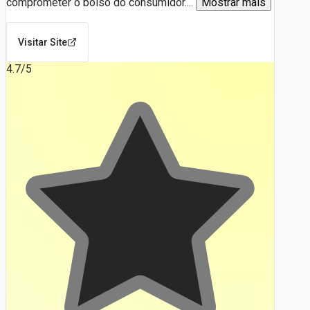
comprometer o bolso do consumidor.
...
Mostrar mais
Visitar Site
4.7
/5