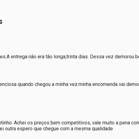
s
ezes.A entrega não era tão longa,trinta dias. Dessa vez demoro
 atenciosa quando chegou a minha vez.minha encomenda vai demo
inho. Achei os preços bem competitivos, vale muito a pena comp
mprei outra espero que chegue com a mesma qualidade