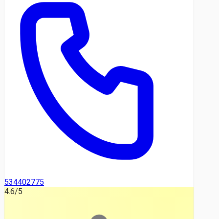
534402775
4.6
/5