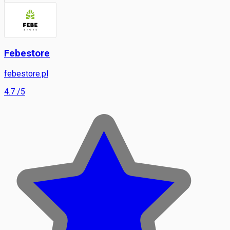
Febestore
febestore.pl
4.7
/5