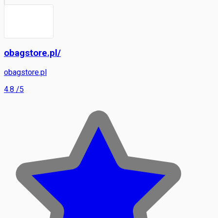
obagstore.pl/
obagstore.pl
4.8
/5