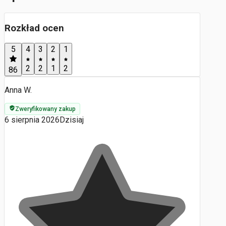
Rozkład ocen
5
4
3
2
1
2
2
1
2
86
Anna W.
Zweryfikowany zakup
6 sierpnia 2026
Dzisiaj