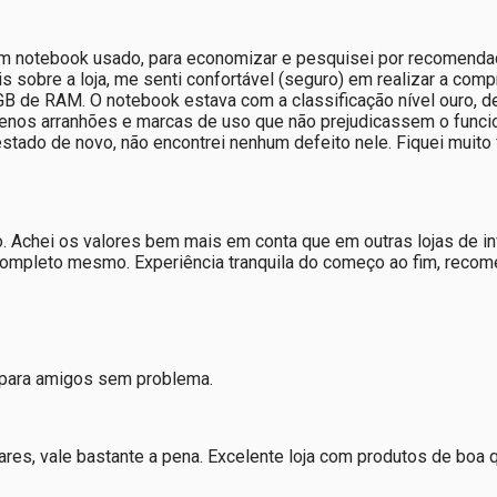
um notebook usado, para economizar e pesquisei por recomendaç
 sobre a loja, me senti confortável (seguro) em realizar a com
de RAM. O notebook estava com a classificação nível ouro, de a
uenos arranhões e marcas de uso que não prejudicassem o func
stado de novo, não encontrei nenhum defeito nele. Fiquei muito
chei os valores bem mais em conta que em outras lojas de info
 completo mesmo. Experiência tranquila do começo ao fim, recom
ja para amigos sem problema.
es, vale bastante a pena. Excelente loja com produtos de boa 