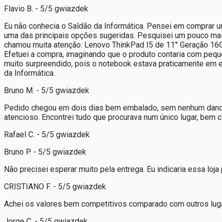
Flavio B. - 5/5 gwiazdek
Eu não conhecia o Saldão da Informática. Pensei em comprar 
uma das principais opções sugeridas. Pesquisei um pouco mais
chamou muita atenção: Lenovo ThinkPad I5 de 11° Geração 16GB 
Efetuei a compra, imaginando que o produto contaria com peq
muito surpreendido, pois o notebook estava praticamente em e
da Informática.
Bruno M. - 5/5 gwiazdek
Pedido chegou em dois dias bem embalado, sem nenhum dano. A
atencioso. Encontrei tudo que procurava num único lugar, bem
Rafael C. - 5/5 gwiazdek
Bruno P. - 5/5 gwiazdek
Não precisei esperar muito pela entrega. Eu indicaria essa lo
CRISTIANO F. - 5/5 gwiazdek
Achei os valores bem competitivos comparado com outros lugar
Jorge C. - 5/5 gwiazdek