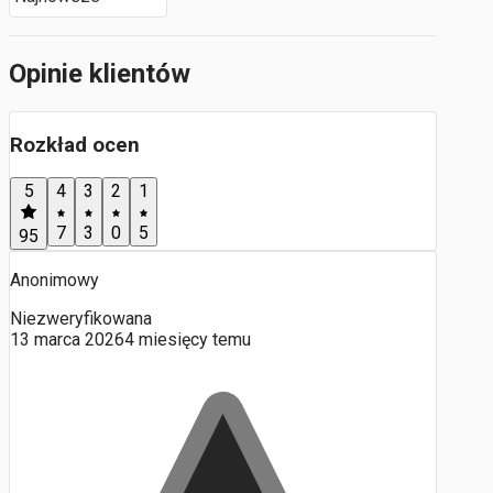
Opinie klientów
Rozkład ocen
5
4
3
2
1
7
3
0
5
95
Anonimowy
Niezweryfikowana
13 marca 2026
4 miesięcy temu