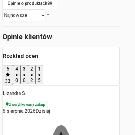
Opinie o produktach
89
Opinie klientów
Rozkład ocen
5
4
3
2
1
0
0
2
5
33
Lizandra S.
Zweryfikowany zakup
6 sierpnia 2026
Dzisiaj