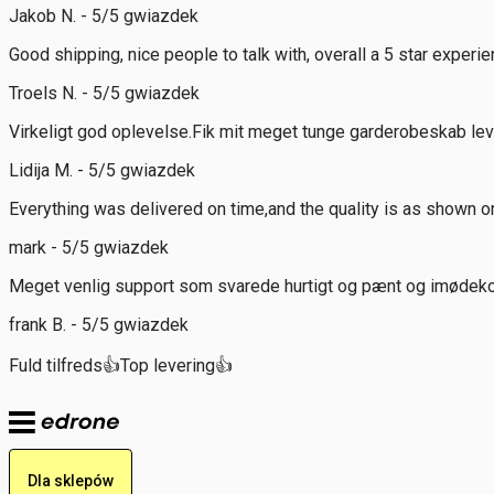
Jakob N. - 5/5 gwiazdek
Good shipping, nice people to talk with, overall a 5 star experie
Troels N. - 5/5 gwiazdek
Virkeligt god oplevelse.Fik mit meget tunge garderobeskab leve
Lidija M. - 5/5 gwiazdek
Everything was delivered on time,and the quality is as shown o
mark - 5/5 gwiazdek
Meget venlig support som svarede hurtigt og pænt og imødeko
frank B. - 5/5 gwiazdek
Fuld tilfreds👍Top levering👍
Dla sklepów