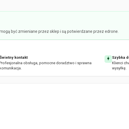
e mogą być zmieniane przez sklep i są potwierdzane przez edrone.
Świetny kontakt
Szybka d
Profesjonalna obsługa, pomocne doradztwo i sprawna
Klienci ch
komunikacja.
wysyłkę.