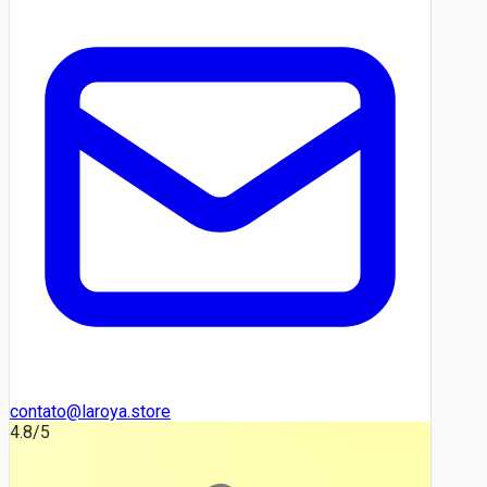
contato@laroya.store
4.8
/5