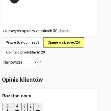
+4 nowych opinii w ostatnich 30 dniach
Opinie o sklepie
724
Wszystkie opinie
853
Opinie o produktach
129
Opinie klientów
Rozkład ocen
5
4
3
2
1