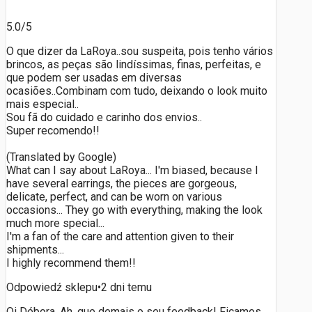
5.0/5
O que dizer da LaRoya..sou suspeita, pois tenho vários
brincos, as peças são lindíssimas, finas, perfeitas, e
que podem ser usadas em diversas
ocasiões..Combinam com tudo, deixando o look muito
mais especial..
Sou fã do cuidado e carinho dos envios..
Super recomendo!!
(Translated by Google)
What can I say about LaRoya... I'm biased, because I
have several earrings, the pieces are gorgeous,
delicate, perfect, and can be worn on various
occasions... They go with everything, making the look
much more special...
I'm a fan of the care and attention given to their
shipments...
I highly recommend them!!
Odpowiedź sklepu
•
2 dni temu
Oi Débora, Ah, que demais o seu feedback! Ficamos