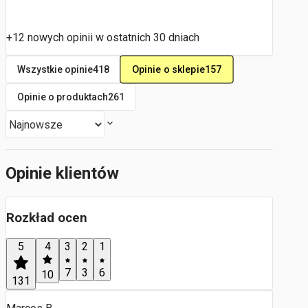
+12 nowych opinii w ostatnich 30 dniach
Opinie o sklepie
157
Wszystkie opinie
418
Opinie o produktach
261
Opinie klientów
Rozkład ocen
5
4
3
2
1
7
3
6
10
131