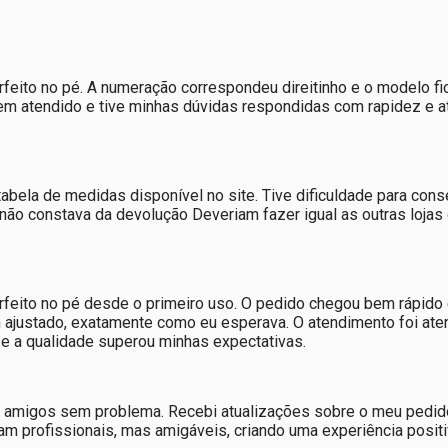
feito no pé. A numeração correspondeu direitinho e o modelo fic
 bem atendido e tive minhas dúvidas respondidas com rapidez e
ela de medidas disponível no site. Tive dificuldade para conse
e não constava da devolução Deveriam fazer igual as outras lo
rfeito no pé desde o primeiro uso. O pedido chegou bem rápido
 ajustado, exatamente como eu esperava. O atendimento foi aten
e a qualidade superou minhas expectativas.
para amigos sem problema. Recebi atualizações sobre o meu pedid
 profissionais, mas amigáveis, criando uma experiência positiv