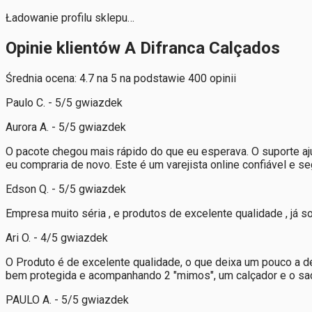
Ładowanie profilu sklepu…
Opinie klientów A Difranca Calçados
Średnia ocena: 4.7 na 5 na podstawie 400 opinii
Paulo C. - 5/5 gwiazdek
Aurora A. - 5/5 gwiazdek
O pacote chegou mais rápido do que eu esperava. O suporte aju
eu compraria de novo. Este é um varejista online confiável e s
Edson Q. - 5/5 gwiazdek
Empresa muito séria , e produtos de excelente qualidade , já so
Ari O. - 4/5 gwiazdek
O Produto é de excelente qualidade, o que deixa um pouco a d
bem protegida e acompanhando 2 "mimos", um calçador e o sac
PAULO A. - 5/5 gwiazdek