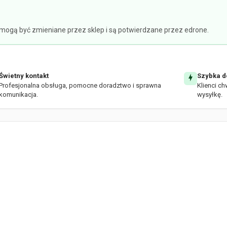
e mogą być zmieniane przez sklep i są potwierdzane przez edrone.
Świetny kontakt
Szybka d
Profesjonalna obsługa, pomocne doradztwo i sprawna
Klienci ch
komunikacja.
wysyłkę.