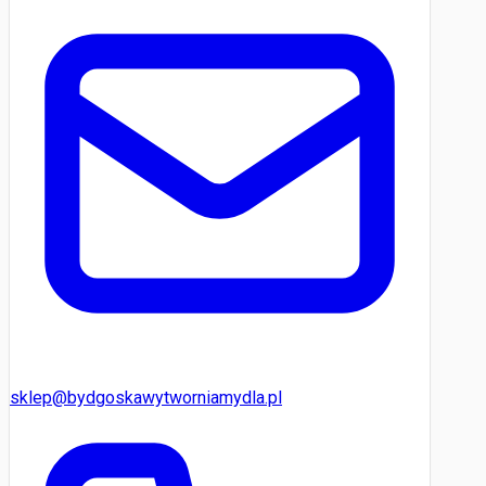
sklep@bydgoskawytworniamydla.pl