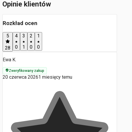
Opinie klientów
Rozkład ocen
5
4
3
2
1
0
1
0
0
28
Ewa K.
Zweryfikowany zakup
20 czerwca 2026
1 miesięcy temu