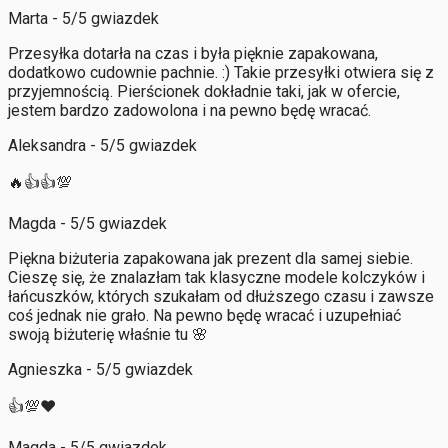
Marta - 5/5 gwiazdek
Przesyłka dotarła na czas i była pięknie zapakowana,
dodatkowo cudownie pachnie. :) Takie przesyłki otwiera się z
przyjemnością. Pierścionek dokładnie taki, jak w ofercie,
jestem bardzo zadowolona i na pewno będę wracać.
Aleksandra - 5/5 gwiazdek
🔥👍️👍️💯
Magda - 5/5 gwiazdek
Piękna biżuteria zapakowana jak prezent dla samej siebie.
Cieszę się, że znalazłam tak klasyczne modele kolczyków i
łańcuszków, których szukałam od dłuższego czasu i zawsze
coś jednak nie grało. Na pewno będę wracać i uzupełniać
swoją biżuterię właśnie tu 🌸
Agnieszka - 5/5 gwiazdek
👍️💯❤️
Magda - 5/5 gwiazdek