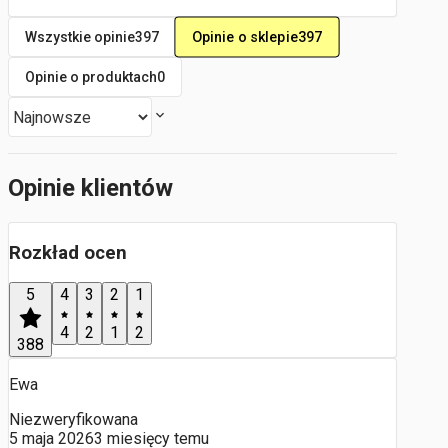
Opinie o sklepie
397
Wszystkie opinie
397
Opinie o produktach
0
Opinie klientów
Rozkład ocen
5
4
3
2
1
4
2
1
2
388
Ewa
Niezweryfikowana
5 maja 2026
3 miesięcy temu