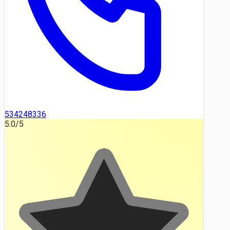
534248336
5.0
/5