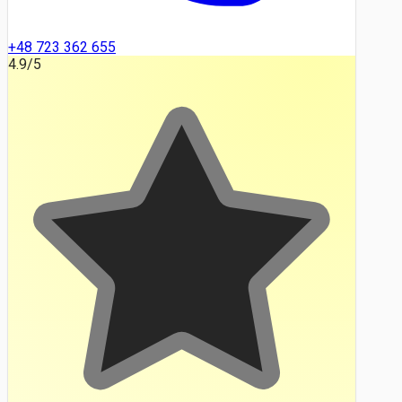
+48 723 362 655
4.9
/5