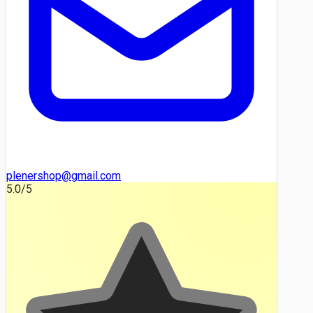
plenershop@gmail.com
5.0
/5