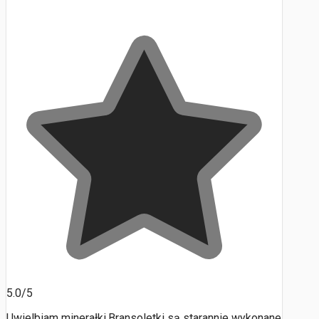
5.0/5
Uwielbiam minerałki.Bransoletki są starannie wykonane